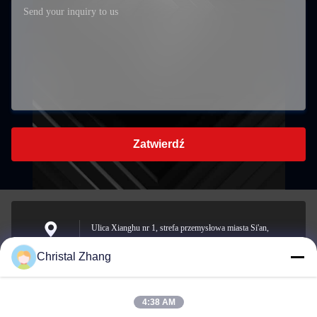
Zatwierdź
Ulica Xianghu nr 1, strefa przemysłowa miasta Si'an,
hrabstwo Changxing, miasto Huzhou, prowincja Zhejiang
Adres
Christal Zhang
4:38 AM