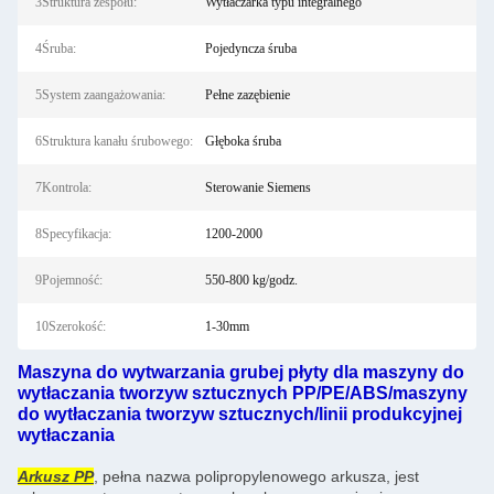
3Struktura zespołu:
Wytłaczarka typu integralnego
4Śruba:
Pojedyncza śruba
5System zaangażowania:
Pełne zazębienie
6Struktura kanału śrubowego:
Głęboka śruba
7Kontrola:
Sterowanie Siemens
8Specyfikacja:
1200-2000
9Pojemność:
550-800 kg/godz.
10Szerokość:
1-30mm
Maszyna do wytwarzania grubej płyty dla maszyny do
wytłaczania tworzyw sztucznych PP/PE/ABS/maszyny
do wytłaczania tworzyw sztucznych/linii produkcyjnej
wytłaczania
Arkusz PP
, pełna nazwa polipropylenowego arkusza, jest