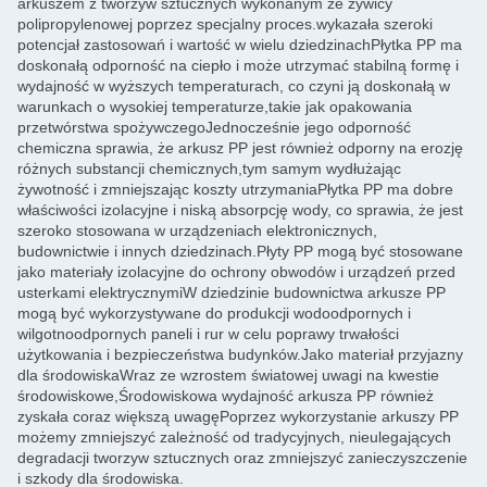
arkuszem z tworzyw sztucznych wykonanym ze żywicy
polipropylenowej poprzez specjalny proces.wykazała szeroki
potencjał zastosowań i wartość w wielu dziedzinachPłytka PP ma
doskonałą odporność na ciepło i może utrzymać stabilną formę i
wydajność w wyższych temperaturach, co czyni ją doskonałą w
warunkach o wysokiej temperaturze,takie jak opakowania
przetwórstwa spożywczegoJednocześnie jego odporność
chemiczna sprawia, że arkusz PP jest również odporny na erozję
różnych substancji chemicznych,tym samym wydłużając
żywotność i zmniejszając koszty utrzymaniaPłytka PP ma dobre
właściwości izolacyjne i niską absorpcję wody, co sprawia, że jest
szeroko stosowana w urządzeniach elektronicznych,
budownictwie i innych dziedzinach.Płyty PP mogą być stosowane
jako materiały izolacyjne do ochrony obwodów i urządzeń przed
usterkami elektrycznymiW dziedzinie budownictwa arkusze PP
mogą być wykorzystywane do produkcji wodoodpornych i
wilgotnoodpornych paneli i rur w celu poprawy trwałości
użytkowania i bezpieczeństwa budynków.Jako materiał przyjazny
dla środowiskaWraz ze wzrostem światowej uwagi na kwestie
środowiskowe,Środowiskowa wydajność arkusza PP również
zyskała coraz większą uwagęPoprzez wykorzystanie arkuszy PP
możemy zmniejszyć zależność od tradycyjnych, nieulegających
degradacji tworzyw sztucznych oraz zmniejszyć zanieczyszczenie
i szkody dla środowiska.