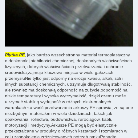
Płytka PE
, jako bardzo wszechstronny materiał termoplastyczny
o doskonałej stabilności chemicznej, doskonałych właściwościach
fizycznych, dobrych właściwościach przetwarzania i ochronie
środowiska,zajmuje kluczowe miejsce w wielu gałęziach
przemysłuNie tylko jest odporny na erozję kwasu, alkali, soli i
innych substancji chemicznych, utrzymuje długotrwałą stabilność,
ale również ma doskonałą odporność na zużycie,odporność na
niskie temperatury i wysoka wytrzymałość, dzięki czemu może
utrzymać stabilną wydajność w różnych ekstremalnych
warunkach.Łatwość przetwarzania arkuszy PE sprawia, że są one
niezbędnym materiałem w wielu dziedzinach, takich jak
opakowania, rolnictwa, budownictwa, rurociągów, kabli,
motoryzacji i medycyny.Arkusze PE mogą być elastycznie
przekształcane w produkty o różnych kształtach i rozmiarach w
celu zaspokojenia zróżnicowanych potrzeb rynkuPonadto