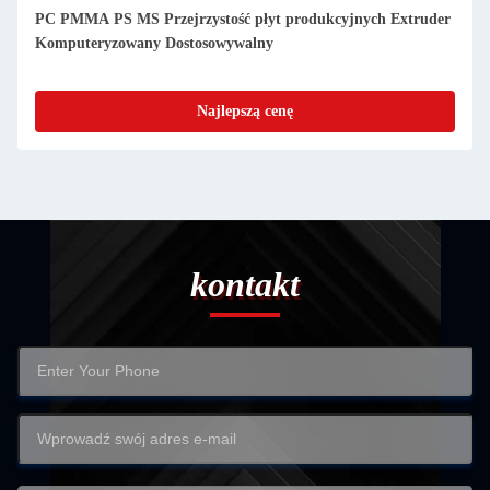
uder
Linia produkcyjna grubej płyty PP PE ABS, wytłaczacz płyt
plastikowych komputerowy
Najlepszą cenę
kontakt