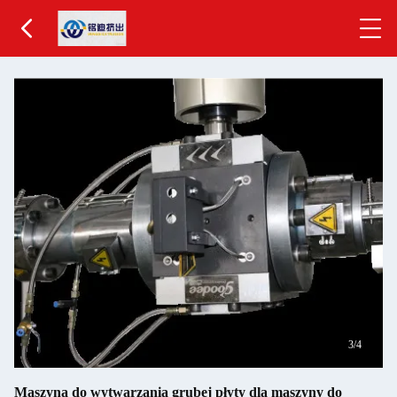
4
/4
Maszyna do wytwarzania grubej płyty dla maszyny do