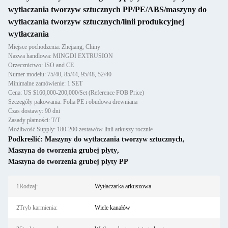
wytłaczania tworzyw sztucznych PP/PE/ABS/maszyny do
wytłaczania tworzyw sztucznych/linii produkcyjnej
wytłaczania
Miejsce pochodzenia: Zhejiang, Chiny
Nazwa handlowa: MINGDI EXTRUSION
Orzecznictwo: ISO and CE
Numer modelu: 75/40, 85/44, 95/48, 52/40
Minimalne zamówienie: 1 SET
Cena: US $160,000-200,000/Set (Reference FOB Price)
Szczegóły pakowania: Folia PE i obudowa drewniana
Czas dostawy: 90 dni
Zasady płatności: T/T
Możliwość Supply: 180-200 zestawów linii arkuszy rocznie
Podkreślić:
Maszyny do wytłaczania tworzyw sztucznych
,
Maszyna do tworzenia grubej płyty
,
Maszyna do tworzenia grubej płyty PP
1Rodzaj:
Wytłaczarka arkuszowa
2Tryb karmienia:
Wiele kanałów