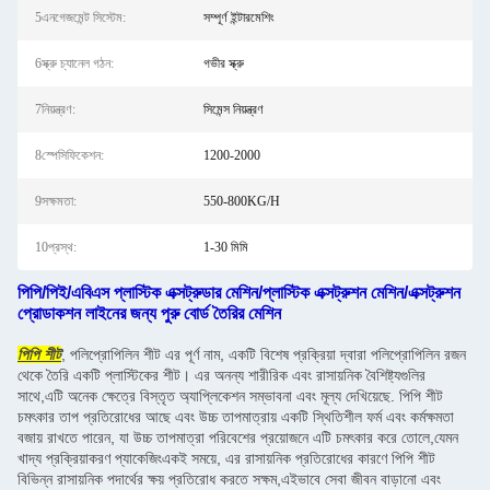
5এনগেজমেন্ট সিস্টেম:
সম্পূর্ণ ইন্টারমেশিং
6স্ক্রু চ্যানেল গঠন:
গভীর স্ক্রু
7নিয়ন্ত্রণ:
সিমেন্স নিয়ন্ত্রণ
8স্পেসিফিকেশন:
1200-2000
9সক্ষমতা:
550-800KG/H
10প্রস্থ:
1-30 মিমি
পিপি/পিই/এবিএস প্লাস্টিক এক্সট্রুডার মেশিন/প্লাস্টিক এক্সট্রুশন মেশিন/এক্সট্রুশন
প্রোডাকশন লাইনের জন্য পুরু বোর্ড তৈরির মেশিন
পিপি শীট
, পলিপ্রোপিলিন শীট এর পূর্ণ নাম, একটি বিশেষ প্রক্রিয়া দ্বারা পলিপ্রোপিলিন রজন
থেকে তৈরি একটি প্লাস্টিকের শীট। এর অনন্য শারীরিক এবং রাসায়নিক বৈশিষ্ট্যগুলির
সাথে,এটি অনেক ক্ষেত্রে বিস্তৃত অ্যাপ্লিকেশন সম্ভাবনা এবং মূল্য দেখিয়েছে. পিপি শীট
চমৎকার তাপ প্রতিরোধের আছে এবং উচ্চ তাপমাত্রায় একটি স্থিতিশীল ফর্ম এবং কর্মক্ষমতা
বজায় রাখতে পারেন, যা উচ্চ তাপমাত্রা পরিবেশের প্রয়োজনে এটি চমৎকার করে তোলে,যেমন
খাদ্য প্রক্রিয়াকরণ প্যাকেজিংএকই সময়ে, এর রাসায়নিক প্রতিরোধের কারণে পিপি শীট
বিভিন্ন রাসায়নিক পদার্থের ক্ষয় প্রতিরোধ করতে সক্ষম,এইভাবে সেবা জীবন বাড়ানো এবং