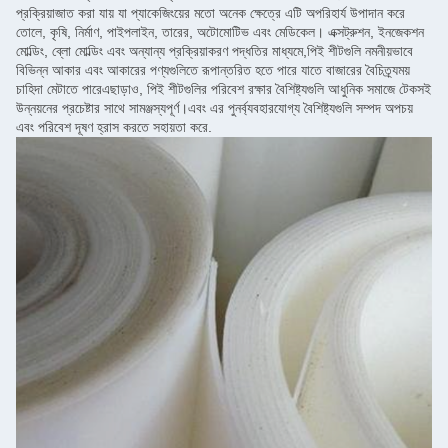
প্রক্রিয়াজাত করা যায় যা প্যাকেজিংয়ের মতো অনেক ক্ষেত্রে এটি অপরিহার্য উপাদান করে
তোলে, কৃষি, নির্মাণ, পাইপলাইন, তারের, অটোমোটিভ এবং মেডিকেল। এক্সট্রুশন, ইনজেকশন
মোল্ডিং, ব্লো মোল্ডিং এবং অন্যান্য প্রক্রিয়াকরণ পদ্ধতির মাধ্যমে,পিই শীটগুলি নমনীয়ভাবে
বিভিন্ন আকার এবং আকারের পণ্যগুলিতে রূপান্তরিত হতে পারে যাতে বাজারের বৈচিত্র্যময়
চাহিদা মেটাতে পারেএছাড়াও, পিই শীটগুলির পরিবেশ রক্ষার বৈশিষ্ট্যগুলি আধুনিক সমাজে টেকসই
উন্নয়নের প্রচেষ্টার সাথে সামঞ্জস্যপূর্ণ।এবং এর পুনর্ব্যবহারযোগ্য বৈশিষ্ট্যগুলি সম্পদ অপচয়
এবং পরিবেশ দূষণ হ্রাস করতে সহায়তা করে.