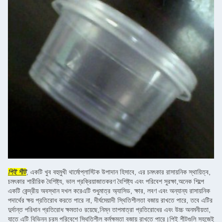
পিই শীট
, একটি খুব বহুমুখী থার্মোপ্লাস্টিক উপাদান হিসাবে, এর চমৎকার রাসায়নিক স্থায়িত্ব,
চমৎকার শারীরিক বৈশিষ্ট্য, ভাল প্রক্রিয়াজাতকরণ বৈশিষ্ট্য এবং পরিবেশ সুরক্ষা,অনেক শিল্পে
একটি কেন্দ্রীয় অবস্থান দখল করেএটি শুধুমাত্র অ্যাসিড, ক্ষার, লবণ এবং অন্যান্য রাসায়নিক
পদার্থের ক্ষয় প্রতিরোধ করতে পারে না, দীর্ঘমেয়াদী স্থিতিশীলতা বজায় রাখতে পারে, তবে এটির
দুর্দান্ত পরিধান প্রতিরোধ ক্ষমতাও রয়েছে,নিম্ন তাপমাত্রা প্রতিরোধের এবং উচ্চ অনমনীয়তা,
যাতে এটি বিভিন্ন চরম পরিবেশে স্থিতিশীল কর্মক্ষমতা বজায় রাখতে পারে।পিই শীটগুলি সহজেই