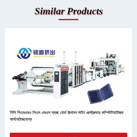
Similar Products
পিপি পিই এবিএস পুরু বোর্ড উত্পাদন লাইন, প্লাস্টিক প্লেট শীট এক্সট্রুডার
কম্পিউটারাইজড