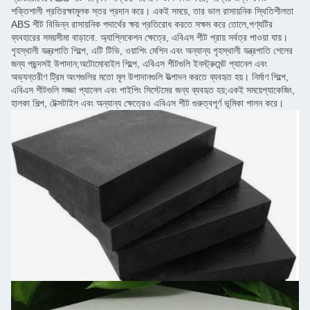
শক্তিশালী প্রতিরক্ষামূলক স্তর প্রদান করে। একই সময়ে, তার ভাল রাসায়নিক স্থিতিশীলতা
ABS শীট বিভিন্ন রাসায়নিক পদার্থের ক্ষয় প্রতিরোধ করতে সক্ষম করে তোলে,পণ্যটির
ব্যবহারের সময়সীমা বাড়ানো. অ্যাপ্লিকেশন ক্ষেত্রে, এবিএস শীট প্রায় সর্বত্র পাওয়া যায়।
গৃহস্থালী যন্ত্রপাতি শিল্পে, এটি টিভি, ওয়াশিং মেশিন এবং অন্যান্য গৃহস্থালী যন্ত্রপাতি শেলের
জন্য পছন্দসই উপাদান;অটোমোবাইল শিল্পে, এবিএস শীটগুলি ইনস্ট্রুমেন্ট প্যানেল এবং
অভ্যন্তরীণ ট্রিম অংশগুলির মতো মূল উপাদানগুলি উত্পাদন করতে ব্যবহৃত হয়। নির্মাণ শিল্পে,
এবিএস শীটগুলি সজ্জা প্যানেল এবং পাইপিং সিস্টেমের জন্য ব্যবহৃত হয়;একই সময়েপ্যাকেজিং,
হালকা শিল্প, টেক্সটাইল এবং অন্যান্য ক্ষেত্রেও এবিএস শীট গুরুত্বপূর্ণ ভূমিকা পালন করে।