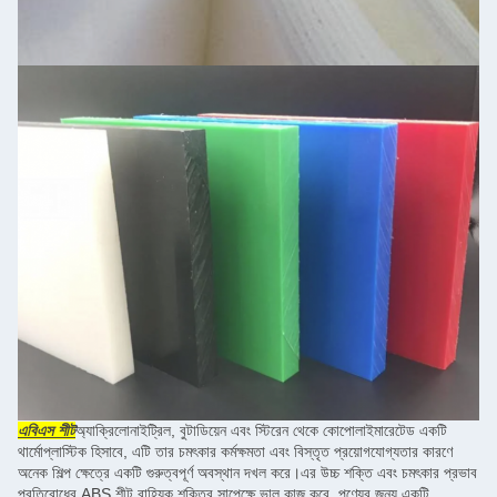
এবিএস শীট
অ্যাক্রিলোনাইট্রিল, বুটাডিয়েন এবং স্টিরেন থেকে কোপোলাইমারেটেড একটি
থার্মোপ্লাস্টিক হিসাবে, এটি তার চমৎকার কর্মক্ষমতা এবং বিস্তৃত প্রয়োগযোগ্যতার কারণে
অনেক শিল্প ক্ষেত্রে একটি গুরুত্বপূর্ণ অবস্থান দখল করে।এর উচ্চ শক্তি এবং চমৎকার প্রভাব
প্রতিরোধের ABS শীট বাহ্যিক শক্তির সাপেক্ষে ভাল কাজ করে, পণ্যের জন্য একটি