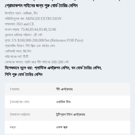
প্রোডাকশন লাইনের জন্য পুরু বোর্ড তৈরির মেশিন
উৎপত্তি স্থল: ঝেজিয়াং, চীন
পরিচিতিমুলক নাম: MINGDI EXTRUSION
সাক্ষ্যদান: ISO and CE
মডেল নম্বার: 75/40,85/44,95/48,52/40
ন্যূনতম চাহিদার পরিমাণ: ১টি সেট
মূল্য: US $160,000-200,000/Set (Reference FOB Price)
প্যাকেজিং বিবরণ: পিই ফিল্ম এবং কাঠের কেস
ডেলিভারি সময়: 90 দিন
পরিশোধের শর্ত: টি/টি
যোগানের ক্ষমতা: প্রতি বছর শীট লাইনের 180-200 সেট
বিশেষভাবে তুলে ধরা:
প্লাস্টিক এক্সট্রুশন মেশিন
,
ঘন বোর্ড তৈরির মেশিন
,
পিপি পুরু বোর্ড তৈরির মেশিন
1প্রকার:
শীট এক্সট্রুডার
2খাওয়ানোর মোড:
একাধিক ফিড
3সমাবেশ কাঠামো:
ইন্টিগ্রাল টাইপ এক্সট্রুডার
4স্ক্রু:
একক স্ক্রু