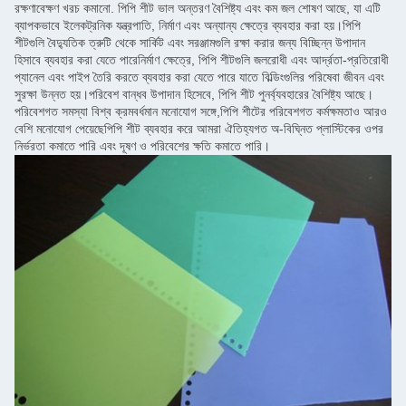
রক্ষণাবেক্ষণ খরচ কমানো. পিপি শীট ভাল অন্তরণ বৈশিষ্ট্য এবং কম জল শোষণ আছে, যা এটি
ব্যাপকভাবে ইলেকট্রনিক যন্ত্রপাতি, নির্মাণ এবং অন্যান্য ক্ষেত্রে ব্যবহার করা হয়।পিপি
শীটগুলি বৈদ্যুতিক ত্রুটি থেকে সার্কিট এবং সরঞ্জামগুলি রক্ষা করার জন্য বিচ্ছিন্ন উপাদান
হিসাবে ব্যবহার করা যেতে পারেনির্মাণ ক্ষেত্রে, পিপি শীটগুলি জলরোধী এবং আর্দ্রতা-প্রতিরোধী
প্যানেল এবং পাইপ তৈরি করতে ব্যবহার করা যেতে পারে যাতে বিল্ডিংগুলির পরিষেবা জীবন এবং
সুরক্ষা উন্নত হয়।পরিবেশ বান্ধব উপাদান হিসেবে, পিপি শীট পুনর্ব্যবহারের বৈশিষ্ট্য আছে।
পরিবেশগত সমস্যা বিশ্ব ক্রমবর্ধমান মনোযোগ সঙ্গে,পিপি শীটের পরিবেশগত কর্মক্ষমতাও আরও
বেশি মনোযোগ পেয়েছেপিপি শীট ব্যবহার করে আমরা ঐতিহ্যগত অ-বিঘ্নিত প্লাস্টিকের ওপর
নির্ভরতা কমাতে পারি এবং দূষণ ও পরিবেশের ক্ষতি কমাতে পারি।