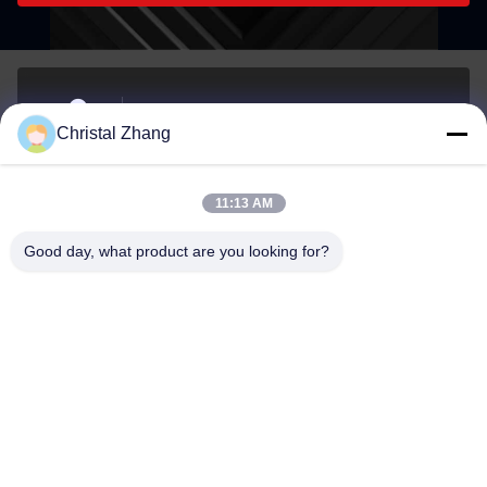
제주특별자치도 서귀포시 서귀포시 서귀포시 서귀포
Christal Zhang
시 서귀포시 서귀포시 서귀포시
주소
11:13 AM
yxh@championshcn.com
Good day, what product are you looking for?
이메일
+8618257258215
전화