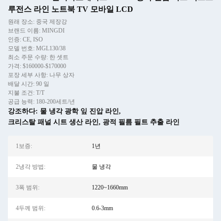
루전스 라인 노트북 TV 모바일 LCD
원래 장소: 중국 제장강
브랜드 이름: MINGDI
인증: CE, ISO
모델 번호: MGL130/38
최소 주문 수량: 한 셋트
가격: $160000-$170000
포장 세부 사항: 나무 상자
배달 시간: 90 일
지불 조건: T/T
공급 능력: 180-200세트/년
강조하다:
물 냉각 광학 잎 진압 라인
,
크리스탈 패널 시트 생산 라인
,
광적 필름 필트 추출 라인
1보증:
1년
2냉각 방법:
물 냉각
3폭 범위:
1220~1660mm
4두께 범위:
0.6-3mm