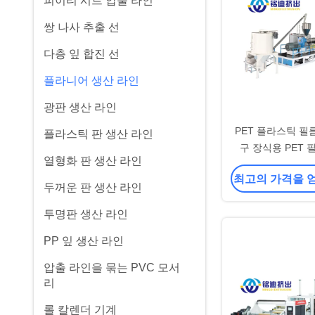
피이티 시트 압출 라인
쌍 나사 추출 선
다층 잎 합진 선
플라니어 생산 라인
광판 생산 라인
PET 플라스틱 필
플라스틱 판 생산 라인
구 장식용 PET 
열형화 판 생산 라인
최고의 가격을 
두꺼운 판 생산 라인
투명판 생산 라인
PP 잎 생산 라인
압출 라인을 묶는 PVC 모서
리
롤 칼렌더 기계