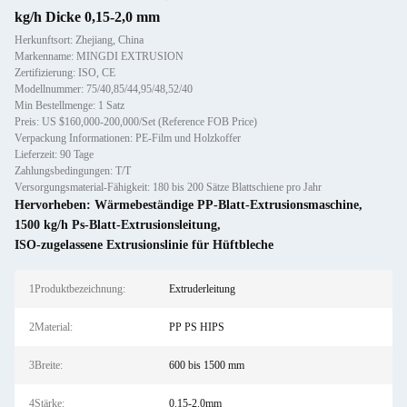
kg/h Dicke 0,15-2,0 mm
Herkunftsort: Zhejiang, China
Markenname: MINGDI EXTRUSION
Zertifizierung: ISO, CE
Modellnummer: 75/40,85/44,95/48,52/40
Min Bestellmenge: 1 Satz
Preis: US $160,000-200,000/Set (Reference FOB Price)
Verpackung Informationen: PE-Film und Holzkoffer
Lieferzeit: 90 Tage
Zahlungsbedingungen: T/T
Versorgungsmaterial-Fähigkeit: 180 bis 200 Sätze Blattschiene pro Jahr
Hervorheben:
Wärmebeständige PP-Blatt-Extrusionsmaschine
,
1500 kg/h Ps-Blatt-Extrusionsleitung
,
ISO-zugelassene Extrusionslinie für Hüftbleche
1Produktbezeichnung:
Extruderleitung
2Material:
PP PS HIPS
3Breite:
600 bis 1500 mm
4Stärke:
0.15-2.0mm