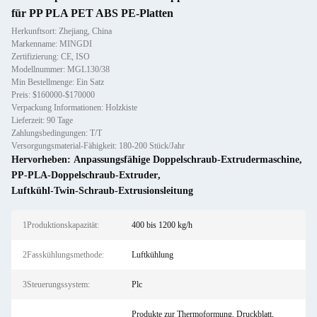
für PP PLA PET ABS PE-Platten
Herkunftsort: Zhejiang, China
Markenname: MINGDI
Zertifizierung: CE, ISO
Modellnummer: MGL130/38
Min Bestellmenge: Ein Satz
Preis: $160000-$170000
Verpackung Informationen: Holzkiste
Lieferzeit: 90 Tage
Zahlungsbedingungen: T/T
Versorgungsmaterial-Fähigkeit: 180-200 Stück/Jahr
Hervorheben:
Anpassungsfähige Doppelschraub-Extrudermaschine
,
PP-PLA-Doppelschraub-Extruder
,
Luftkühl-Twin-Schraub-Extrusionsleitung
1Produktionskapazität:
400 bis 1200 kg/h
2Fasskühlungsmethode:
Luftkühlung
3Steuerungssystem:
Plc
Produkte zur Thermoformung, Druckblatt,