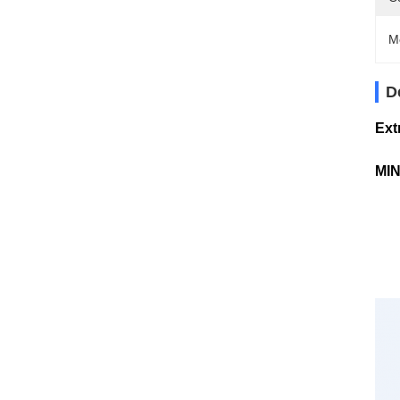
M
D
Ext
MIN