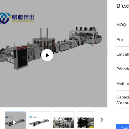
D'ex
MOQ:
Prix:
Emball
Périod
Méthod
Capaci
D'appr
Obte