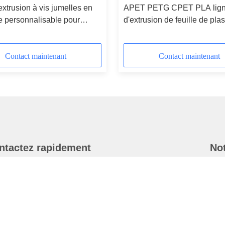
extrusion à vis jumelles en
APET PETG CPET PLA lig
e personnalisable pour
d'extrusion de feuille de pla
de PE en PP, PLA, PET et
double vis avec système de 
SIEMENS
Contact maintenant
Contact maintenant
ntactez rapidement
Not
Adresse
Abon
plus
No 1, rue Xianghu, zone industrielle de la ville de Si'an, comté
de Changxing, ville de Huzhou, province du Zhejiang
Téléphone