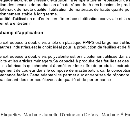
églage flexible: la vitesse d'extrusion, la température et l'épaisseur d
tion des besoins de production afin de répondre à des besoins de produ
atériaux de haute qualité: l'utilisation de matériaux de haute qualité po
tionnement stable à long terme.
acilité d'utilisation et d'entretien: l'interface d'utilisation conviviale e
ser et à entretenir.
champ d'application:
e extrudeuse à double vis à tôle en plastique PP/PS est largement utilis
'autres industries,est le choix idéal pour la production de feuilles et de 
e extrudeuse à double vis polyvalente est principalement utilisée dans d
icité et les articles ménagers.Sa capacité à produire des feuilles et des 
 les fabricants qui cherchent à améliorer leur offre de produitsL'extru
gement de couleur dans le composé de masterbatch, car la conception
tenance faciles.Cette adaptabilité permet aux entreprises de répondr
aintenant des normes élevées de qualité et de performance.
 Étiquettes:
Machine Jumelle D'extrusion De Vis
,
Machine À Ex