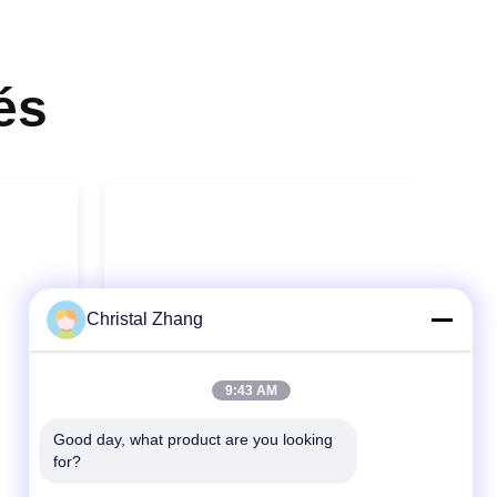
és
Christal Zhang
9:43 AM
Good day, what product are you looking 
for?
Vidéo