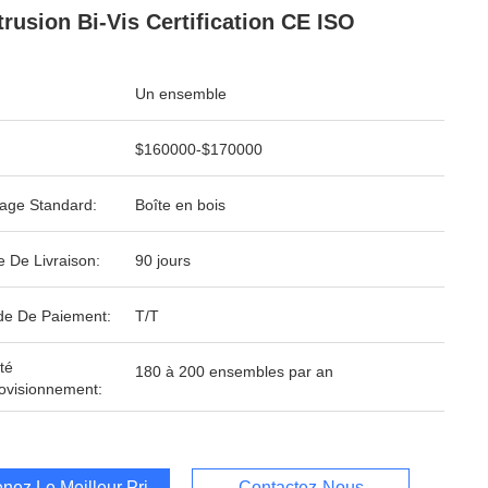
trusion Bi-Vis Certification CE ISO
Un ensemble
$160000-$170000
age Standard:
Boîte en bois
e De Livraison:
90 jours
e De Paiement:
T/T
té
180 à 200 ensembles par an
ovisionnement:
nez Le Meilleur Prix
Contactez-Nous