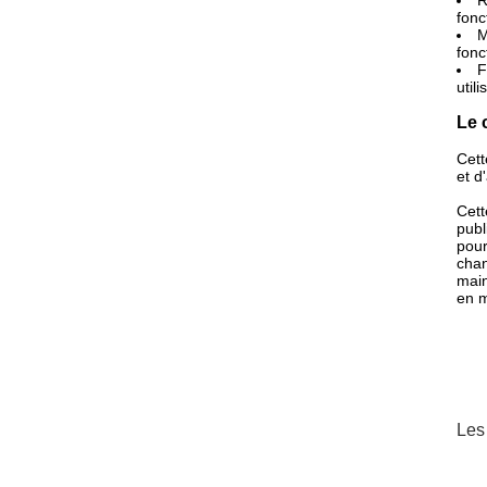
R
fonc
M
fonc
F
utili
Le 
Cett
et d
Cett
publ
pour
chan
main
en m
Les