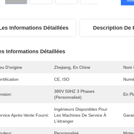
Les Informations Détaillées
Description De 
es Informations Détaillées
eu D'origine
Zhejiang, En Chine
Nom 
rtification
CE, ISO
Numé
380V 50HZ 3 Phases 
ension:
En Pl
(personnalisé)
Ingénieurs Disponibles Pour 
ervice Après-Vente Fourni:
Les Machines De Service À 
Garan
L'étranger
ouleur:
Personnalisé
Moteu