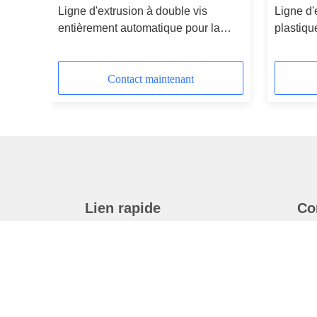
ligne
Ligne d'extrusion à double vis
Ligne d'
 kg/h
entièrement automatique pour la
plastiqu
production de feuilles de PLA PET
feuille 
400-1200 kg/h
ABS
Contact maintenant
Lien rapide
Co
Maison
Produits
Au Sujet De Nous