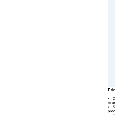
Pri
C
et u
S
préc