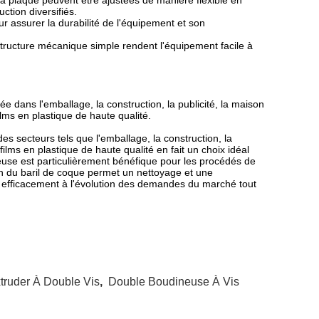
e la plaque peuvent être ajustées de manière flexible en
ction diversifiés.
ur assurer la durabilité de l'équipement et son
t la structure mécanique simple rendent l'équipement facile à
ée dans l'emballage, la construction, la publicité, la maison
films en plastique de haute qualité.
es secteurs tels que l'emballage, la construction, la
films en plastique de haute qualité en fait un choix idéal
deuse est particulièrement bénéfique pour les procédés de
 du baril de coque permet un nettoyage et une
e efficacement à l'évolution des demandes du marché tout
truder À Double Vis
,
Double Boudineuse À Vis