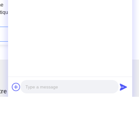
ne
APET PETG CPET ligne d'extrusion
stique
à double vis Pas de double
contrôle
ouverture de cristalliseur et
déshumidificateur
Contact maintenant
re newsletter
nez-vous à notre newsletter pour des réductions et
 encore.
Photo
Video Call