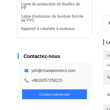
Ligne de production de feuilles de
PP
Ligne d'extrusion de bordure foncée
de PVC
Appareil à calandre à rouleaux
L
Li
Contactez-nous
Ce
yxh@championshcn.com
T
+8618257258215
Contact maintenant
S
C