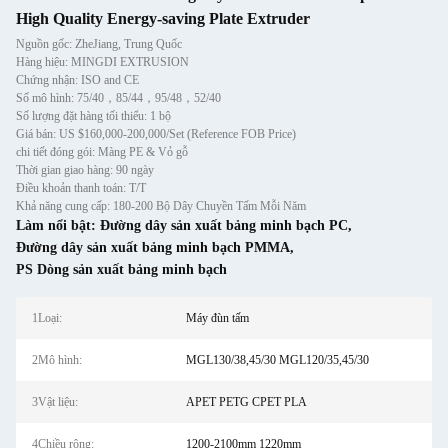
High Quality Energy-saving Plate Extruder
Nguồn gốc: ZheJiang, Trung Quốc
Hàng hiệu: MINGDI EXTRUSION
Chứng nhận: ISO and CE
Số mô hình: 75/40，85/44，95/48，52/40
Số lượng đặt hàng tối thiểu: 1 bộ
Giá bán: US $160,000-200,000/Set (Reference FOB Price)
chi tiết đóng gói: Màng PE & Vỏ gỗ
Thời gian giao hàng: 90 ngày
Điều khoản thanh toán: T/T
Khả năng cung cấp: 180-200 Bộ Dây Chuyền Tấm Mỗi Năm
Làm nổi bật:
Đường dây sản xuất bảng minh bạch PC
,
Đường dây sản xuất bảng minh bạch PMMA
,
PS Dòng sản xuất bảng minh bạch
1Loại:
Máy đùn tấm
2Mô hình:
MGL130/38,45/30 MGL120/35,45/30
3Vật liệu:
APET PETG CPET PLA
4Chiều rộng:
1200-2100mm 1220mm