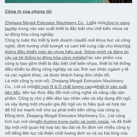
Công ty của chúng tôi
Zhejiang Mingdi Extrusion Machinery Co., Ltd
là một
công ty sáng
tạo
tập trung vào sản xuất thiết bị đặc biệt cho chế biến nhựa và
tự động hóa công nghiệp.
Công ty tuân thủ triết lý kinh doanh của
đổi mới khoa học và công
nghệ, định hướng chất lượng
¢ và cam kết cung cấp cho khách
hệ
thống điều khiển máy ép nhựa hiệu quả, thông minh và đáng tin
cậy và hệ thống tự động hóa công nghiệp
Các sản phẩm của
công ty bao gồm thiết bị đặc biệt chế biến nhựa, thiết bị hệ thống
điều khiển tự động công nghiệp và các lĩnh vực khác.ngành y tế
và các ngành khác, và được khách hàng đón nhận tốt.
Là một công ty mới nổi, Zhejiang Mingdi Extrusion Machinery
Co., Ltd có một
đội ngũ R & D chất lượng cao
và
thiết bị sản xuất
tiên tiến
, liên tục thúc đẩy đổi mới công nghệ và nâng cấp sản
phẩm. Công ty chú ý đến đào tạo nhân viên và xây dựng đội ngũ,
và xây dựng một chuyên gia,đội ngũ ưu tú hiệu quả và hợp tác
để hỗ trợ mạnh mẽ cho sự phát triển bền vững của công ty.
Đồng thời, Zhejiang Mingdi Extrusion Machinery Co., Ltd cũng
tích cực mở rộng
thị trường trong nước và nước ngoài
, và đã thiết
lập một mối quan hệ hợp tác lâu dài và ổn định với nhiều công ty
nổi tiếng.liên tục cải thiện chất lượng dịch vụ và sự hài lòng của