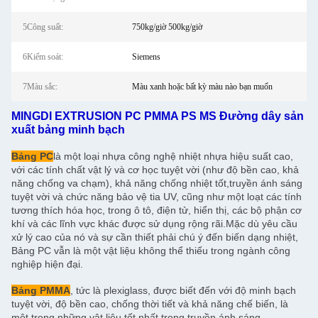
5Công suất:
750kg/giờ 500kg/giờ
6Kiểm soát:
Siemens
7Màu sắc:
Màu xanh hoặc bất kỳ màu nào bạn muốn
MINGDI EXTRUSION PC PMMA PS MS Đường dây sản
xuất bảng minh bạch
Bảng PC
là một loại nhựa công nghệ nhiệt nhựa hiệu suất cao,
với các tính chất vật lý và cơ học tuyệt vời (như độ bền cao, khả
năng chống va chạm), khả năng chống nhiệt tốt,truyền ánh sáng
tuyệt vời và chức năng bảo vệ tia UV, cũng như một loạt các tính
tương thích hóa học, trong ô tô, điện tử, hiển thị, các bộ phận cơ
khí và các lĩnh vực khác được sử dụng rộng rãi.Mặc dù yêu cầu
xử lý cao của nó và sự cần thiết phải chú ý đến biến dạng nhiệt,
Bảng PC vẫn là một vật liệu không thể thiếu trong ngành công
nghiệp hiện đại.
Bảng PMMA
, tức là plexiglass, được biết đến với độ minh bạch
tuyệt vời, độ bền cao, chống thời tiết và khả năng chế biến, là
một trong những vật liệu tốt nhất trong truyền ánh sáng