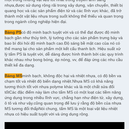
nhựa,được sử dụng rộng rãi trong xây dựng, vận chuyển, thiết bị
quang học và các sản phẩm điện tử và các lĩnh vực khác, đã trở
thành một vật liệu nhựa trong suốt không thể thiếu và quan trọng
trong ngành công nghiệp hiện đại.
Bảng PS
có độ minh bạch tuyệt vời và có thể đạt được độ minh
bạch gần như thủy tinh, lý tưởng cho các sản phẩm trưng bày và
bao bì đòi hỏi độ minh bạch cao.Độ sáng bề mặt cao của nó có
thể mang lại cho sản phẩm một kết cấu thanh lịch. Hiệu suất xử
lý tấm PS là tuyệt vời, dễ dàng được hình thành bởi các quy trình
khác nhau như bong bóng, ép nóng, vv, để đáp ứng các nhu cầu
thiết kế đa dạng.
Bảng MS
minh bạch, không độc hại và nhiệt nhựa, có độ bền va
chạm tốt và nhiệt độ biến dạng nhiệt.Nhựa MS có khả năng
tương thích tốt với nhựa polyme khác và là một chất sửa đổi
tốtCác đặc điểm này làm cho tấm MS có một loạt các tiềm năng
ứng dụng trong nhiều lĩnh vực, chẳng hạn như điện tử, xây dựng,
ô tô và như vậy.cũng quan trọng để lưu ý rằng độ bền của nhựa
MS tương đối thấpNói chung, tấm MS là một loại vật liệu nhiệt
nhựa có hiệu suất tuyệt vời và ứng dụng rộng.