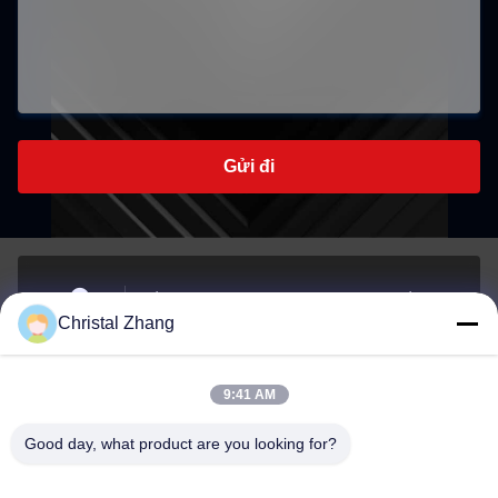
Gửi đi
Số 1, đường Xianghu, Khu công nghiệp thành phố Si'an,
Christal Zhang
quận Changxing, thành phố Huzhou, tỉnh Zhejiang
Địa chỉ
9:41 AM
yxh@championshcn.com
Good day, what product are you looking for?
Email