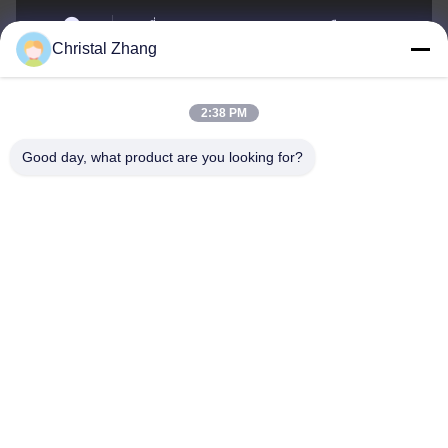
เลขที่ 1 ถนน Xianghu, เขตอุตสาหกรรมเมือง Si'an,
Christal Zhang
จังหวัด Changxing, เมือง Huzhou, จังหวัด Zhejiang
ที่อยู่
2:38 PM
yxh@championshcn.com
Good day, what product are you looking for?
อีเมล
+8618257258215
โทรศัพท์
Zhejiang Mingdi Extrusion Machinery Co.,Ltd