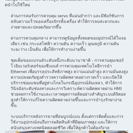
ตนําไปใช้ใหม่
ส่วนการลมรับการควบคุม servo ที่แม่นยํากว่า และมีฟังก์ชันการ
สลับความเร็วของเครื่องจักรทั้งเครื่อง ทําให้การลมสะดวกและ
ง่ายดายและปลอดภัยมากขึ้น
ผ่านการควบคุมกลาง สามารถดูข้อมูลทั้งหมดของอุปกรณ์ได้ในจอ
เดียว เช่น กระแสไฟฟ้า ความดัน ความเร็ว อุณหภูมิ ความดัน
ระยะว่าง เป็นต้น เพื่อให้การทํางานง่ายขึ้น
ชุดเต็มของแบรนด์ระดับหนึ่งระดับนานาชาติ - การควบคุมเซอร์
โวอินเวอร์เตอร์ของซีเมนส์ การควบคุมเทคโนโลยีการนํา
Ethernet เพื่อบรรลุประสิทธิภาพสูง ความแม่นยําสูง ความมั่นคงสูง
ความปลอดภัยสูงตํารวจความผิดพลาดอย่างรวดเร็ว และเปิดให้
บริการซ่อมแซมที่อยู่ห่างไกลในกรณีอุปกรณ์ล้มเหลว, ทําให้การ
วินิจฉัยระดับช่องทางและการวิเคราะห์ความผิดพลาดผ่าน HMI
ช่วยลดการใช้งานและเวลาหยุดการผลิตอย่างสําคัญระบบดิจิตอล
สูงทําให้การแก้ไขความผิดพลาดง่ายขึ้นและการบํารุงรักษาง่าย
ขึ้น.
ระบบบริการหลังการขายที่สมบูรณ์แบบ ตั้งแต่การติดตั้งและการ
ใช้งานอุปกรณ์จนถึงการผลิตสินค้าที่มีคุณภาพสูง และให้การ
สนับสนุนทางเทคนิคตลอดชีวิต เพื่อให้ลูกค้าไม่ต้องกังวล