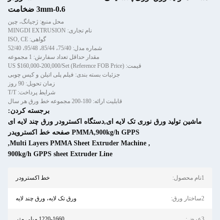
0.6-3mm ضخامت
محل منبع: ژجیانگ، چین
نام تجاری: MINGDI EXTRUSION
گواهی: ISO, CE
شماره مدل: 75/40، 85/44، 95/48، 52/40
مقدار حداقل تعداد سفارش: 1 مجموعه
قیمت: US $160,000-200,000/Set (Reference FOB Price)
جزئیات بسته بندی: فیلم پلی اتیلن و کیس چوبی
زمان تحویل: 90 روز
شرایط پرداخت: T/T
قابلیت ارائه: 180-200 مجموعه خط ورق هر سال
برجسته کردن:
ی تک لایه ای,دستگاه اکسترودر ورق چند لایه ای
PMMA,900kg/h GPPS صفحه خط اکسترویدر
,
Multi Layers PMMA Sheet Extruder Machin
900kg/h GPPS sheet Extruder Line
خط اکسترودر
ورق تک لایه، ورق چند لایه
1220-1660 میلی متر