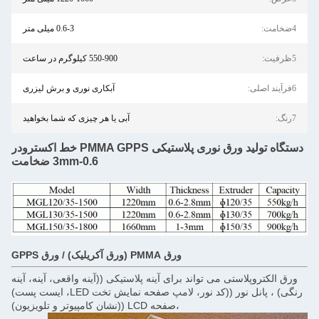
0.6-3 میلی متر
550-900 کیلوگرم در ساعت
آبکاری نوری و برش لیزری
آبی یا هر چیزی که شما بخواهید
دستگاه تولید ورق نوری پلاستیکی PMMA GPPS خط اکسترودر
0.6-3mm ضخامت
ورق PMMA (ورق آکریلیک) / ورق GPPS
اند برای آینه پلاستیکی ((آینه واقعی، آینه، آینه
رنگی) ، پانل نور ((کد نور، لامپ صفحه نمایش تخت LED، ایست پست)
،صفحه LCD ((نشان کامپیوتر و تلویزیون)