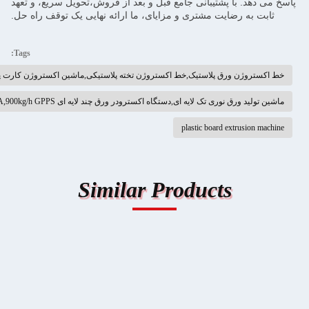
نی جامع قبل و بعد از فروش،تحویل سریع، و تعهد
ری و مزایای، ما ارائه نهایی یک توقف راه حل.
Tags:
یک,خط اکستروژن تخته پلاستیکی,ماشین اکستروژن کارت پلاستیکی
اه اکسترودر ورق چند لایه ای PMMA,900kg/h GPPS صفحه خط اکسترویدر
plasti
Similar Produ