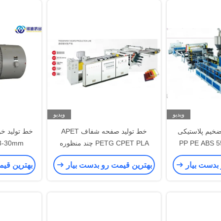
ویدیو
ویدیو
خیم پلاستیکی
خط تولید صفحه شفاف APET
PP PE ABS 5
PETG CPET PLA چند منظوره
ایی بالا
750kg/H 500kg/H
 بدست بیار
بهترین قیمت رو بدست بیار
بهترین قی