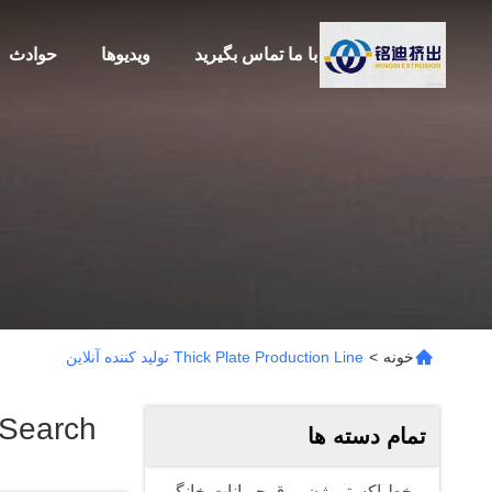
با ما تماس بگیرید
ویدیوها
حوادث
خونه
>
Thick Plate Production Line تولید کننده آنلاین
 Search
تمام دسته ها
خط اکستروژن ورق حیوانات خانگی