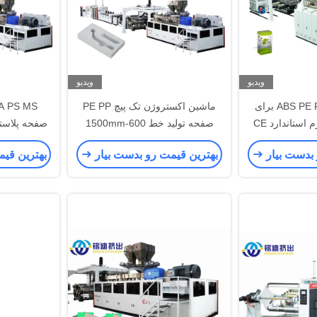
ویدیو
ویدیو
خط تولید ورق ABS PE PP برای
ماشین اکستروژن تک پیچ PE PP
A PS MS
ستاندارد CE
صفحه تولید خط 600-1500mm
صفحه پلاست
عرض
خط ک
 بدست بیار
بهترین قیمت رو بدست بیار
بهترین قی