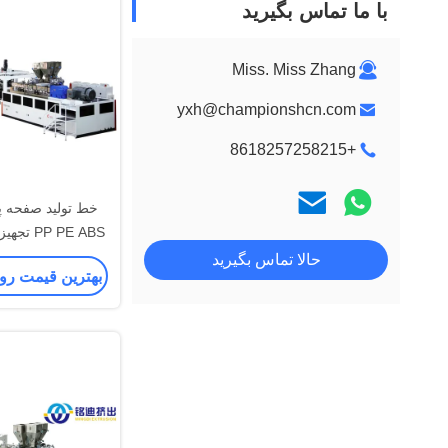
با ما تماس بگیرید
Miss. Miss Zhang
yxh@championshcn.com
+8618257258215
خط تولید صفحه پ
00kg / H
حالا تماس بگیرید
بهترین قیمت رو