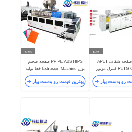
ویدیو
ویدیو
خط تولید صفحه شفاف APET
PP PE ABS HIPS صفحه ضخیم
PETG CPET PLA کنترل موتور
بورډ Extrusion Machine خط تولید
کانس متغیر
extruder پلاستیکی
مت رو بدست بیار
بهترین قیمت رو بدست بیار