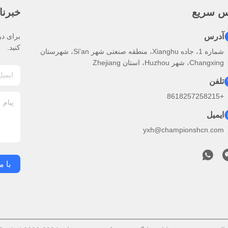
س سریع
خبرنا
آدرس
برای در
کنید.
شماره 1، جاده Xianghu، منطقه صنعتی شهر Si'an، شهرستان
Changxing، شهر Huzhou، استان Zhejiang
تلفن
+8618257258215
ایمیل
yxh@championshcn.com
با م