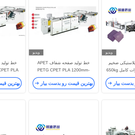
ویدیو
ویدیو
لاستیکی ضخیم
خط تولید صفحه شفاف APET
PP PE ABS تجهیزات کامل 650kg
PETG CPET PLA 1200mm-
/ H 8
2100mm عرض
فر
 بدست بیار
بهترین قیمت رو بدست بیار
بهترین قی