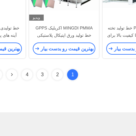
ویدیو
PC PMMA PS MS خط تولید تخته
MINGDI PMMA اکریلیک GPPS
خط تولیدی 
یفیت بالا برای
خط تولید ورق اپتیکال پلاستیکی
آینه های 
در انرژی
 بدست بیار
بهترین قیمت رو بدست بیار
بهترین قی
4
3
2
1