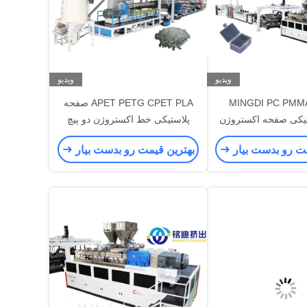
ویدیو
ویدیو
MINGDI PC PMM
APET PETG CPET PLA صفحه
یکی صفحه اکستروژن
پلاستیکی خط اکستروژن دو پیچ
امل اتوماتیک
400-1200kg/h
مت رو بدست بیار
بهترین قیمت رو بدست بیار