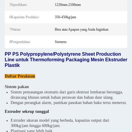
5Spesifikasi:
1220mm-2100mm
6Kapasitas Produksi:
350-450kg/jam
7Warna:
Biru atau Apapun yang Anda Inginkan
8Pengendalian:
Siemens
PP PS Polypropylene/Polystyrene Sheet Production
Line untuk Thermoforming Packaging Mesin Ekstruder
Plastik
Daftar Peralatan
Sistem pakan
Sistem pemasangan otomatis dari garis ekstrusi lembaran berongga,
dirancang khusus untuk bahan perawan dan bahan daur ulang.
Dengan perangkat alarm, pastikan pasokan bahan baku terus menerus.
Extruder sekrup tunggal
Extruder ukuran model yang berbeda, kapasitas output dari
300kg/jam hingga 600kg/jam.
Plastisasi yang lebih baik.