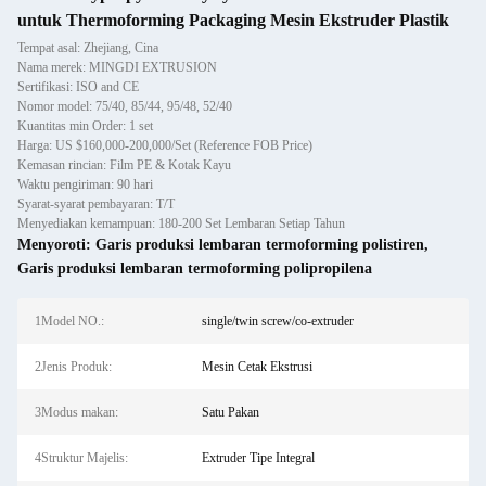
untuk Thermoforming Packaging Mesin Ekstruder Plastik
Tempat asal: Zhejiang, Cina
Nama merek: MINGDI EXTRUSION
Sertifikasi: ISO and CE
Nomor model: 75/40, 85/44, 95/48, 52/40
Kuantitas min Order: 1 set
Harga: US $160,000-200,000/Set (Reference FOB Price)
Kemasan rincian: Film PE & Kotak Kayu
Waktu pengiriman: 90 hari
Syarat-syarat pembayaran: T/T
Menyediakan kemampuan: 180-200 Set Lembaran Setiap Tahun
Menyoroti:
Garis produksi lembaran termoforming polistiren
,
Garis produksi lembaran termoforming polipropilena
1Model NO.:
single/twin screw/co-extruder
2Jenis Produk:
Mesin Cetak Ekstrusi
3Modus makan:
Satu Pakan
4Struktur Majelis:
Extruder Tipe Integral