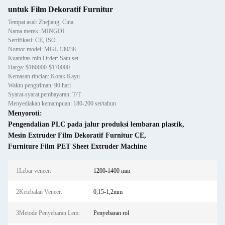
untuk Film Dekoratif Furnitur
Tempat asal: Zhejiang, Cina
Nama merek: MINGDI
Sertifikasi: CE, ISO
Nomor model: MGL 130/38
Kuantitas min Order: Satu set
Harga: $160000-$170000
Kemasan rincian: Kotak Kayu
Waktu pengiriman: 90 hari
Syarat-syarat pembayaran: T/T
Menyediakan kemampuan: 180-200 set/tahun
Menyoroti:
Pengendalian PLC pada jalur produksi lembaran plastik
,
Mesin Extruder Film Dekoratif Furnitur CE
,
Furniture Film PET Sheet Extruder Machine
1Lebar veneer:
1200-1400 mm
2Ketebalan Veneer:
0,15-1,2mm
3Metode Penyebaran Lem:
Penyebaran rol