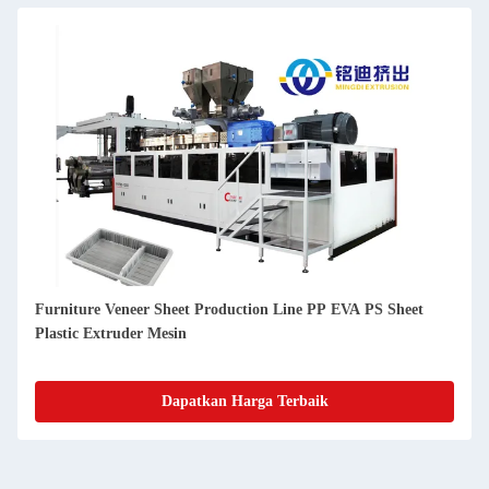
urniture Veneer Sheet Production Line PP EVA PS Sheet
600kg
lastic Extruder Mesin
Sheet 
Dapatkan Harga Terbaik