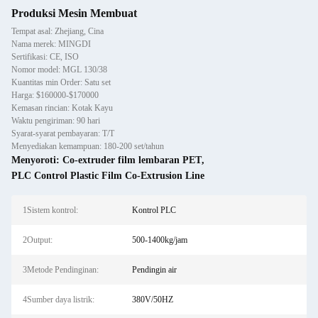
Produksi Mesin Membuat
Tempat asal: Zhejiang, Cina
Nama merek: MINGDI
Sertifikasi: CE, ISO
Nomor model: MGL 130/38
Kuantitas min Order: Satu set
Harga: $160000-$170000
Kemasan rincian: Kotak Kayu
Waktu pengiriman: 90 hari
Syarat-syarat pembayaran: T/T
Menyediakan kemampuan: 180-200 set/tahun
Menyoroti:
Co-extruder film lembaran PET
,
PLC Control Plastic Film Co-Extrusion Line
1Sistem kontrol:
Kontrol PLC
2Output:
500-1400kg/jam
3Metode Pendinginan:
Pendingin air
4Sumber daya listrik:
380V/50HZ