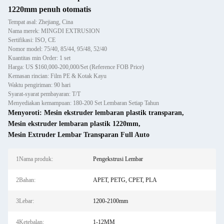
1220mm penuh otomatis
Tempat asal: Zhejiang, Cina
Nama merek: MINGDI EXTRUSION
Sertifikasi: ISO, CE
Nomor model: 75/40, 85/44, 95/48, 52/40
Kuantitas min Order: 1 set
Harga: US $160,000-200,000/Set (Reference FOB Price)
Kemasan rincian: Film PE & Kotak Kayu
Waktu pengiriman: 90 hari
Syarat-syarat pembayaran: T/T
Menyediakan kemampuan: 180-200 Set Lembaran Setiap Tahun
Menyoroti:
Mesin ekstruder lembaran plastik transparan
,
Mesin ekstruder lembaran plastik 1220mm
,
Mesin Extruder Lembar Transparan Full Auto
1Nama produk:
Pengekstrusi Lembar
2Bahan:
APET, PETG, CPET, PLA
3Lebar:
1200-2100mm
4Ketebalan:
1-12MM