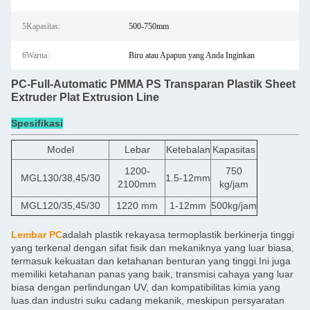
5Kapasitas:
500-750mm
6Warna:
Biru atau Apapun yang Anda Inginkan
PC-Full-Automatic PMMA PS Transparan Plastik Sheet
Extruder Plat Extrusion Line
Spesifikasi
Model
Lebar
Ketebalan
Kapasitas
1200-
750
MGL130/38,45/30
1.5-12mm
2100mm
kg/jam
MGL120/35,45/30
1220 mm
1-12mm
500kg/jam
Lembar PC
adalah plastik rekayasa termoplastik berkinerja tinggi
yang terkenal dengan sifat fisik dan mekaniknya yang luar biasa,
termasuk kekuatan dan ketahanan benturan yang tinggi.Ini juga
memiliki ketahanan panas yang baik, transmisi cahaya yang luar
biasa dengan perlindungan UV, dan kompatibilitas kimia yang
luas.dan industri suku cadang mekanik, meskipun persyaratan