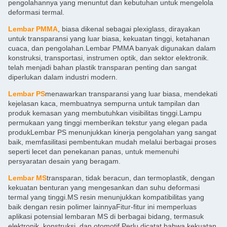
pengolahannya yang menuntut dan kebutuhan untuk mengelola
deformasi termal.
Lembar PMMA
, biasa dikenal sebagai plexiglass, dirayakan
untuk transparansi yang luar biasa, kekuatan tinggi, ketahanan
cuaca, dan pengolahan.Lembar PMMA banyak digunakan dalam
konstruksi, transportasi, instrumen optik, dan sektor elektronik.
telah menjadi bahan plastik transparan penting dan sangat
diperlukan dalam industri modern.
Lembar PS
menawarkan transparansi yang luar biasa, mendekati
kejelasan kaca, membuatnya sempurna untuk tampilan dan
produk kemasan yang membutuhkan visibilitas tinggi.Lampu
permukaan yang tinggi memberikan tekstur yang elegan pada
produkLembar PS menunjukkan kinerja pengolahan yang sangat
baik, memfasilitasi pembentukan mudah melalui berbagai proses
seperti lecet dan penekanan panas, untuk memenuhi
persyaratan desain yang beragam.
Lembar MS
transparan, tidak beracun, dan termoplastik, dengan
kekuatan benturan yang mengesankan dan suhu deformasi
termal yang tinggi.MS resin menunjukkan kompatibilitas yang
baik dengan resin polimer lainnyaFitur-fitur ini memperluas
aplikasi potensial lembaran MS di berbagai bidang, termasuk
elektronik, konstruksi, dan otomotif.Perlu dicatat bahwa kekuatan