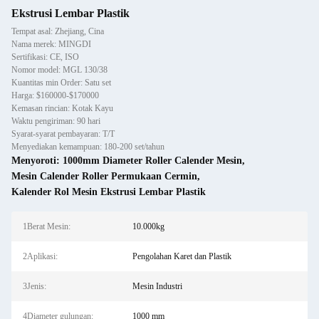
Ekstrusi Lembar Plastik
Tempat asal: Zhejiang, Cina
Nama merek: MINGDI
Sertifikasi: CE, ISO
Nomor model: MGL 130/38
Kuantitas min Order: Satu set
Harga: $160000-$170000
Kemasan rincian: Kotak Kayu
Waktu pengiriman: 90 hari
Syarat-syarat pembayaran: T/T
Menyediakan kemampuan: 180-200 set/tahun
Menyoroti:
1000mm Diameter Roller Calender Mesin
,
Mesin Calender Roller Permukaan Cermin
,
Kalender Rol Mesin Ekstrusi Lembar Plastik
1Berat Mesin:
10.000kg
2Aplikasi:
Pengolahan Karet dan Plastik
3Jenis:
Mesin Industri
4Diameter gulungan:
1000 mm