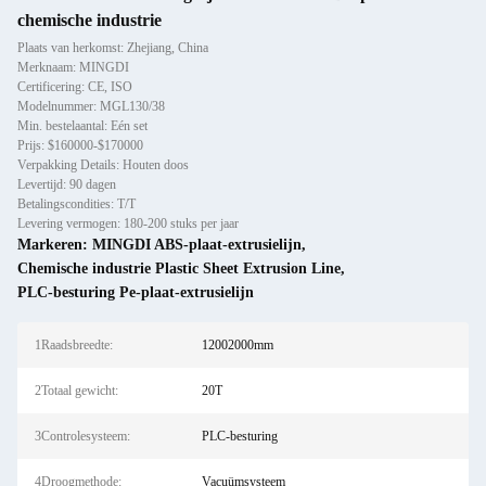
chemische industrie
Plaats van herkomst: Zhejiang, China
Merknaam: MINGDI
Certificering: CE, ISO
Modelnummer: MGL130/38
Min. bestelaantal: Eén set
Prijs: $160000-$170000
Verpakking Details: Houten doos
Levertijd: 90 dagen
Betalingscondities: T/T
Levering vermogen: 180-200 stuks per jaar
Markeren:
MINGDI ABS-plaat-extrusielijn
,
Chemische industrie Plastic Sheet Extrusion Line
,
PLC-besturing Pe-plaat-extrusielijn
1Raadsbreedte:
12002000mm
2Totaal gewicht:
20T
3Controlesysteem:
PLC-besturing
4Droogmethode:
Vacuümsysteem